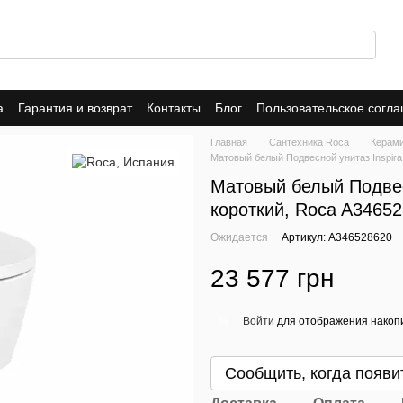
а
Гарантия и возврат
Контакты
Блог
Пользовательское согл
Главная
Сантехника Roca
Керам
Матовый белый Подвесной унитаз Inspira
Матовый белый Подвес
короткий, Roca A3465
Ожидается
Артикул: A346528620
23 577 грн
Войти
для отображения накопи
%
Сообщить, когда появи