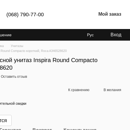
(068) 790-77-00
Мой заказ
Вход
ашение
Рус
ика
Унитазы
 Round Compacto короткий, Roca A346528620
ной унитаз Inspira Round Compacto
28620
Оставить отзыв
К сравнению
В желания
тельной скидки
тся