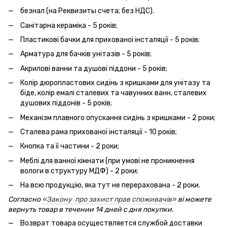
безнал (на Реквизиты счета; без НДС).
Санітарна кераміка - 5 років;
Пластикові бачки для прихованої інсталяції - 5 років;
Арматура для бачків унітазів - 5 років;
Акрилові ванни та душові піддони - 5 років;
Колір дюропластових сидінь з кришками для унітазу та
біде, колір емалі сталевих та чавунних ванн, сталевих
душових піддонів - 5 років;
Механізм плавного опускання сидінь з кришками - 2 роки;
Сталева рама прихованої інсталяції - 10 років;
Кнопка та її частини - 2 роки;
Меблі для ванної кімнати (при умові не проникнення
вологи в структуру МДФ) - 2 роки;
На всю продукцію, яка тут не перерахована - 2 роки.
Согласно
«Закону про захист прав споживачів»
ві можете
вернуть товар в течении 14 дней с дня покупки.
Возврат товара осуществляется службой доставки