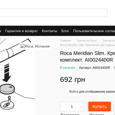
а
Гарантия и возврат
Контакты
Блог
Пользовательское согл
Главная
Запчасти Roca
Запчасти
Roca Meridian Slim. Крепления для сиден
Roca Meridian Slim. К
комплект. AI0024400R
В наличии
Артикул: AI0024400R
692 грн
Войти
для отображения накопи
%
Купить