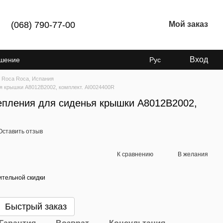
(068) 790-77-00
Мой заказ
Вход
ашение
Рус
 Roca Roca, Испания
ья крышки A8012B2002, комплект. AI0024400R
репления для сиденья крышки A8012B2002,
Оставить отзыв
К сравнению
В желания
тельной скидки
Быстрый заказ