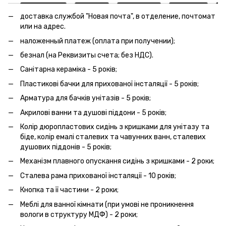
доставка службой "Новая почта", в отделение, почтомат
или на адрес.
наложенный платеж (оплата при получении);
безнал (на Реквизиты счета; без НДС).
Санітарна кераміка - 5 років;
Пластикові бачки для прихованої інсталяції - 5 років;
Арматура для бачків унітазів - 5 років;
Акрилові ванни та душові піддони - 5 років;
Колір дюропластових сидінь з кришками для унітазу та
біде, колір емалі сталевих та чавунних ванн, сталевих
душових піддонів - 5 років;
Механізм плавного опускання сидінь з кришками - 2 роки;
Сталева рама прихованої інсталяції - 10 років;
Кнопка та її частини - 2 роки;
Меблі для ванної кімнати (при умові не проникнення
вологи в структуру МДФ) - 2 роки;