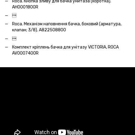
Roca. Кнопка зливу для бачка унитаза (коротка).
AH0001800R

Roca. Механізм наповнення бачка, боковий (арматура,
клапан; 3/8). A822508800

Комплект кріплень бачка для унітазу VICTORIA, ROCA
AV0007400R