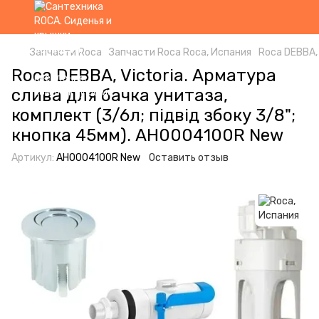
Запчасти Roca
Запчасти Roca Roca, Испания
Roca DEBBA, 
Roca DEBBA, Victoria. Арматура
слива для бачка унитаза,
комплект (3/6л; підвід збоку 3/8";
кнопка 45мм). AH0004100R New
Артикул:
AH0004100R New
Оставить отзыв