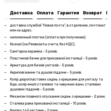
Доставка
Оплата
Гарантия
Возврат
К
доставка службой "Новая почта", в отделение, почтомат
или на адрес.
наложенный платеж (оплата при получении);
безнал (на Реквизиты счета; без НДС).
Санітарна кераміка - 5 років;
Пластикові бачки для прихованої інсталяції - 5 років;
Арматура для бачків унітазів - 5 років;
Акрилові ванни та душові піддони - 5 років;
Колір дюропластових сидінь з кришками для унітазу та
біде, колір емалі сталевих та чавунних ванн, сталевих
душових піддонів - 5 років;
Механізм плавного опускання сидінь з кришками - 2 роки;
Сталева рама прихованої інсталяції - 10 років;
Кнопка та її частини - 2 роки;