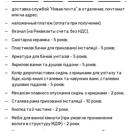
доставка службой "Новая почта", в отделение, почтомат
или на адрес.
наложенный платеж (оплата при получении);
безнал (на Реквизиты счета; без НДС).
Санітарна кераміка - 5 років;
Пластикові бачки для прихованої інсталяції - 5 років;
Арматура для бачків унітазів - 5 років;
Акрилові ванни та душові піддони - 5 років;
Колір дюропластових сидінь з кришками для унітазу та
біде, колір емалі сталевих та чавунних ванн, сталевих
душових піддонів - 5 років;
Механізм плавного опускання сидінь з кришками - 2 роки;
Сталева рама прихованої інсталяції - 10 років;
Кнопка та її частини - 2 роки;
Меблі для ванної кімнати (при умові не проникнення
вологи в структуру МДФ) - 2 роки;