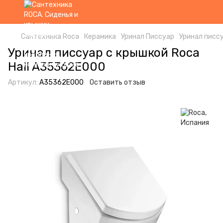
Сантехника Roca
Керамика
Уринал Писсуар
Уринал писс
Уринал писсуар с крышкой Roca
Hall A35362E000
Артикул:
A35362E000
Оставить отзыв