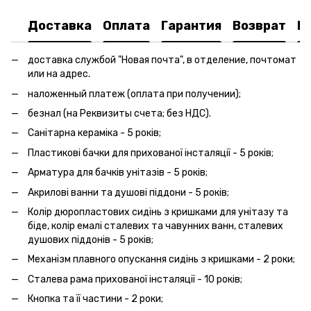
Доставка
Оплата
Гарантия
Возврат
К
доставка службой "Новая почта", в отделение, почтомат
или на адрес.
наложенный платеж (оплата при получении);
безнал (на Реквизиты счета; без НДС).
Санітарна кераміка - 5 років;
Пластикові бачки для прихованої інсталяції - 5 років;
Арматура для бачків унітазів - 5 років;
Акрилові ванни та душові піддони - 5 років;
Колір дюропластових сидінь з кришками для унітазу та
біде, колір емалі сталевих та чавунних ванн, сталевих
душових піддонів - 5 років;
Механізм плавного опускання сидінь з кришками - 2 роки;
Сталева рама прихованої інсталяції - 10 років;
Кнопка та її частини - 2 роки;