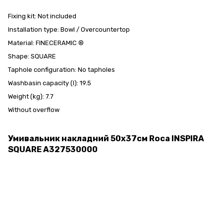
Fixing kit: Not included
Installation type: Bowl / Overcountertop
Material: FINECERAMIC ®
Shape: SQUARE
Taphole configuration: No tapholes
Washbasin capacity (l): 19.5
Weight (kg): 7.7
Without overflow
Умивальник накладний 50х37см Roca INSPIRA
SQUARE A327530000