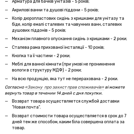
Арматура для бачків унітазів - 5 років;
Акрилові ванни та душові піддони - 5 років;
Колір дюропластових сидінь з кришками для унітазу та
біде, колір емалі сталевих та чавунних ванн, сталевих
душових піддонів - 5 років;
Механізм плавного опускання сидінь з кришками - 2 роки;
Сталева рама прихованої інсталяції - 10 років;
Кнопка та її частини - 2 роки;
Меблі для ванної кімнати (при умові не проникнення
вологи в структуру МДФ) - 2 роки;
На всю продукцію, яка тут не перерахована - 2 роки.
Согласно
«Закону про захист прав споживачів»
ві можете
вернуть товар в течении 14 дней с дня покупки.
Возврат товара осуществляется службой доставки
"Новая почта".
Возврат стоимости товара осуществляется в срок до 7
дней тем же способом, каким біла совершена оплата за
товар.