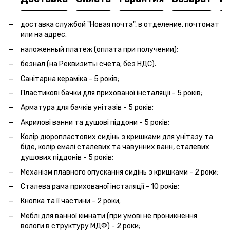
доставка службой "Новая почта", в отделение, почтомат
или на адрес.
наложенный платеж (оплата при получении);
безнал (на Реквизиты счета; без НДС).
Санітарна кераміка - 5 років;
Пластикові бачки для прихованої інсталяції - 5 років;
Арматура для бачків унітазів - 5 років;
Акрилові ванни та душові піддони - 5 років;
Колір дюропластових сидінь з кришками для унітазу та
біде, колір емалі сталевих та чавунних ванн, сталевих
душових піддонів - 5 років;
Механізм плавного опускання сидінь з кришками - 2 роки;
Сталева рама прихованої інсталяції - 10 років;
Кнопка та її частини - 2 роки;
Меблі для ванної кімнати (при умові не проникнення
вологи в структуру МДФ) - 2 роки;