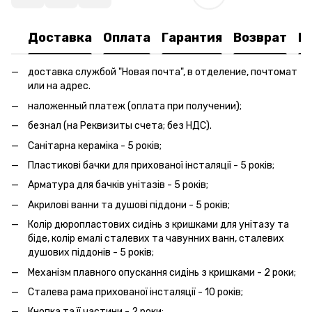
Доставка
Оплата
Гарантия
Возврат
К
доставка службой "Новая почта", в отделение, почтомат
или на адрес.
наложенный платеж (оплата при получении);
безнал (на Реквизиты счета; без НДС).
Санітарна кераміка - 5 років;
Пластикові бачки для прихованої інсталяції - 5 років;
Арматура для бачків унітазів - 5 років;
Акрилові ванни та душові піддони - 5 років;
Колір дюропластових сидінь з кришками для унітазу та
біде, колір емалі сталевих та чавунних ванн, сталевих
душових піддонів - 5 років;
Механізм плавного опускання сидінь з кришками - 2 роки;
Сталева рама прихованої інсталяції - 10 років;
Кнопка та її частини - 2 роки;