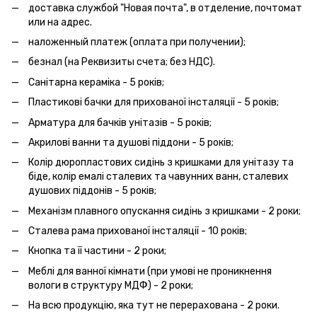
доставка службой "Новая почта", в отделение, почтомат
или на адрес.
наложенный платеж (оплата при получении);
безнал (на Реквизиты счета; без НДС).
Санітарна кераміка - 5 років;
Пластикові бачки для прихованої інсталяції - 5 років;
Арматура для бачків унітазів - 5 років;
Акрилові ванни та душові піддони - 5 років;
Колір дюропластових сидінь з кришками для унітазу та
біде, колір емалі сталевих та чавунних ванн, сталевих
душових піддонів - 5 років;
Механізм плавного опускання сидінь з кришками - 2 роки;
Сталева рама прихованої інсталяції - 10 років;
Кнопка та її частини - 2 роки;
Меблі для ванної кімнати (при умові не проникнення
вологи в структуру МДФ) - 2 роки;
На всю продукцію, яка тут не перерахована - 2 роки.