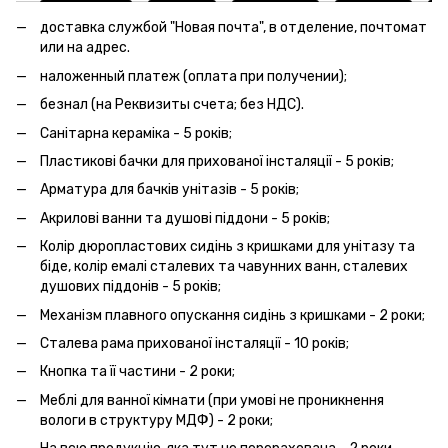
доставка службой "Новая почта", в отделение, почтомат
или на адрес.
наложенный платеж (оплата при получении);
безнал (на Реквизиты счета; без НДС).
Санітарна кераміка - 5 років;
Пластикові бачки для прихованої інсталяції - 5 років;
Арматура для бачків унітазів - 5 років;
Акрилові ванни та душові піддони - 5 років;
Колір дюропластових сидінь з кришками для унітазу та
біде, колір емалі сталевих та чавунних ванн, сталевих
душових піддонів - 5 років;
Механізм плавного опускання сидінь з кришками - 2 роки;
Сталева рама прихованої інсталяції - 10 років;
Кнопка та її частини - 2 роки;
Меблі для ванної кімнати (при умові не проникнення
вологи в структуру МДФ) - 2 роки;