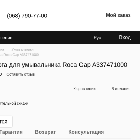
(068) 790-77-00
Мой заказ
Вход
ашение
Рус
ика
Умывальники
ка Roca Gap A337471000
ога для умывальника Roca Gap A337471000
0
Оставить отзыв
К сравнению
В желания
тельной скидки
тся
Гарантия
Возврат
Консультация