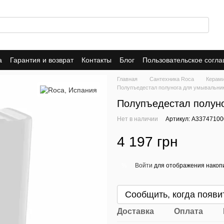
а
Гарантия и возврат
Контакты
Блог
Пользовательское согл
Главная
Сантехника Roca
Керам
Полупъедестал полунога для умывальни
Полупъедестал полун
Нет в наличии
Артикул: A33747100
4 197 грн
Войти
для отображения накопи
%
Сообщить, когда появи
Доставка
Оплата