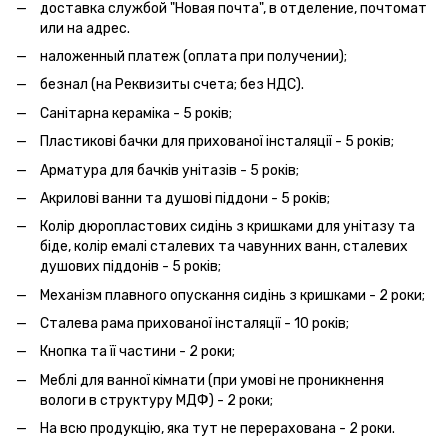
доставка службой "Новая почта", в отделение, почтомат
или на адрес.
наложенный платеж (оплата при получении);
безнал (на Реквизиты счета; без НДС).
Санітарна кераміка - 5 років;
Пластикові бачки для прихованої інсталяції - 5 років;
Арматура для бачків унітазів - 5 років;
Акрилові ванни та душові піддони - 5 років;
Колір дюропластових сидінь з кришками для унітазу та
біде, колір емалі сталевих та чавунних ванн, сталевих
душових піддонів - 5 років;
Механізм плавного опускання сидінь з кришками - 2 роки;
Сталева рама прихованої інсталяції - 10 років;
Кнопка та її частини - 2 роки;
Меблі для ванної кімнати (при умові не проникнення
вологи в структуру МДФ) - 2 роки;
На всю продукцію, яка тут не перерахована - 2 роки.