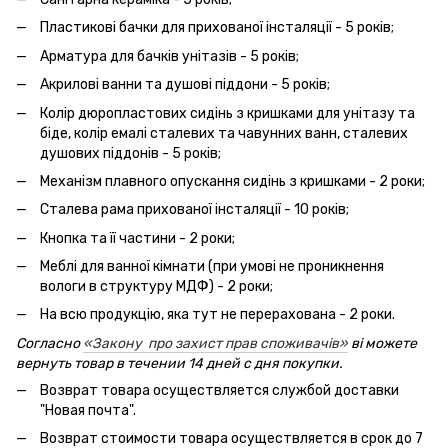
Пластикові бачки для прихованої інсталяції - 5 років;
Арматура для бачків унітазів - 5 років;
Акрилові ванни та душові піддони - 5 років;
Колір дюропластових сидінь з кришками для унітазу та
біде, колір емалі сталевих та чавунних ванн, сталевих
душових піддонів - 5 років;
Механізм плавного опускання сидінь з кришками - 2 роки;
Сталева рама прихованої інсталяції - 10 років;
Кнопка та її частини - 2 роки;
Меблі для ванної кімнати (при умові не проникнення
вологи в структуру МДФ) - 2 роки;
На всю продукцію, яка тут не перерахована - 2 роки.
Согласно
«Закону про захист прав споживачів»
ві можете
вернуть товар в течении 14 дней с дня покупки.
Возврат товара осуществляется службой доставки
"Новая почта".
Возврат стоимости товара осуществляется в срок до 7