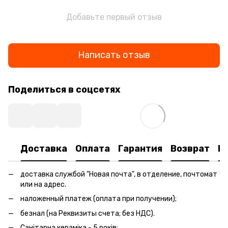
Добавьте первый отзыв
Написать отзыв
Поделиться в соцсетях
Доставка
Оплата
Гарантия
Возврат
К
доставка службой "Новая почта", в отделение, почтомат
или на адрес.
наложенный платеж (оплата при получении);
безнал (на Реквизиты счета; без НДС).
Санітарна кераміка - 5 років;