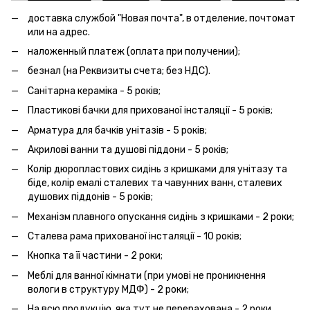
доставка службой "Новая почта", в отделение, почтомат
или на адрес.
наложенный платеж (оплата при получении);
безнал (на Реквизиты счета; без НДС).
Санітарна кераміка - 5 років;
Пластикові бачки для прихованої інсталяції - 5 років;
Арматура для бачків унітазів - 5 років;
Акрилові ванни та душові піддони - 5 років;
Колір дюропластових сидінь з кришками для унітазу та
біде, колір емалі сталевих та чавунних ванн, сталевих
душових піддонів - 5 років;
Механізм плавного опускання сидінь з кришками - 2 роки;
Сталева рама прихованої інсталяції - 10 років;
Кнопка та її частини - 2 роки;
Меблі для ванної кімнати (при умові не проникнення
вологи в структуру МДФ) - 2 роки;
На всю продукцію, яка тут не перерахована - 2 роки.