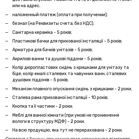
или на адрес.
наложенный платеж (оплата при получении);
безнал (на Реквизиты счета; без НДС).
Санітарна кераміка - 5 років;
Пластикові бачки для прихованої інсталяції - 5 років;
Арматура для бачків унітазів - 5 років;
Акрилові ванни та душові піддони - 5 років;
Колір дюропластових сидінь з кришками для унітазу та
біде, колір емалі сталевих та чавунних ванн, сталевих
душових піддонів - 5 років;
Механізм плавного опускання сидінь з кришками - 2 роки;
Сталева рама прихованої інсталяції - 10 років;
Кнопка та її частини - 2 роки;
Меблі для ванної кімнати (при умові не проникнення
вологи в структуру МДФ) - 2 роки;
На всю продукцію, яка тут не перерахована - 2 роки.
Согласно
«Закону про захист прав споживачів»
ві можете