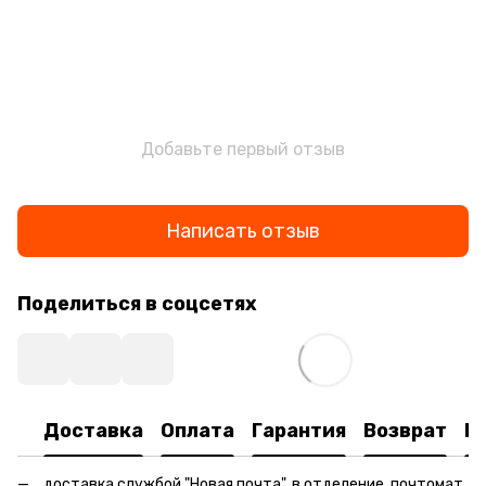
Добавьте первый отзыв
Написать отзыв
Поделиться в соцсетях
Доставка
Оплата
Гарантия
Возврат
К
доставка службой "Новая почта", в отделение, почтомат