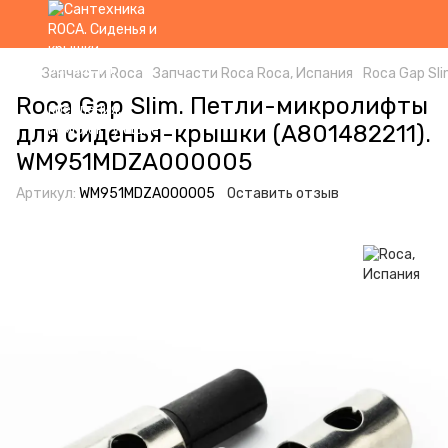
Запчасти Roca
Запчасти Roca Roca, Испания
Roca Gap Sl
Roca Gap Slim. Петли-микролифты
для сиденья-крышки (A801482211).
WM951MDZA000005
Артикул:
WM951MDZA000005
Оставить отзыв