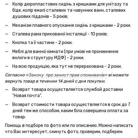
Колір дюропластових сидінь з кришками для унітазу та
біде, колір емалі сталевих та чавунних ванн, сталевих
душових піддонів - 5 років;
Механізм плавного опускання сидінь з кришками - 2 роки;
Сталева рама прихованої інсталяції - 10 років;
Кнопка та її частини - 2 роки;
Меблі для ванної кімнати (при умові не проникнення
вологи в структуру МДФ) - 2 роки;
На всю продукцію, яка тут не перерахована - 2 роки.
Согласно
«Закону про захист прав споживачів»
ві можете
вернуть товар в течении 14 дней с дня покупки.
Возврат товара осуществляется службой доставки
"Новая почта".
Возврат стоимости товара осуществляется в срок до 7
дней тем же способом, каким біла совершена оплата за
товар.
Помощь в подборе по фото или по описанию. Можно написать
что Вас интересует, скинуть фото, проверим, подберем.