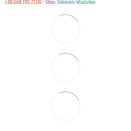
+38 068 790 77 00
-
Viber
,
Telegram
,
WhatsApp