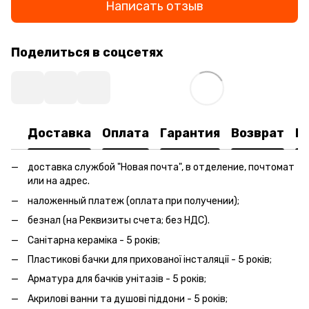
Написать отзыв
Поделиться в соцсетях
Доставка
Оплата
Гарантия
Возврат
К
доставка службой "Новая почта", в отделение, почтомат
или на адрес.
наложенный платеж (оплата при получении);
безнал (на Реквизиты счета; без НДС).
Санітарна кераміка - 5 років;
Пластикові бачки для прихованої інсталяції - 5 років;
Арматура для бачків унітазів - 5 років;
Акрилові ванни та душові піддони - 5 років;