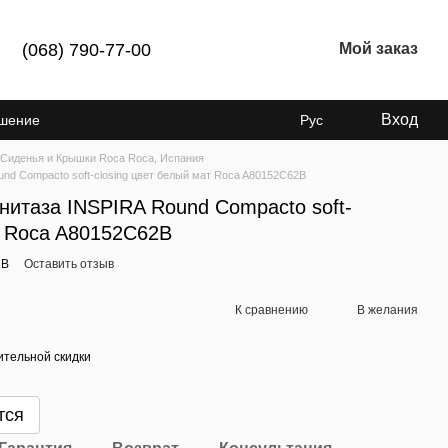
(068) 790-77-00
Мой заказ
Вход
ашение
Рус
Сиденья и Крышки Roca Roca, Испания
nd Compacto soft-closing цвет белый мат Roca A80152C62B
нитаза INSPIRA Round Compacto soft-
т Roca A80152C62B
2B
Оставить отзыв
К сравнению
В желания
тельной скидки
тся