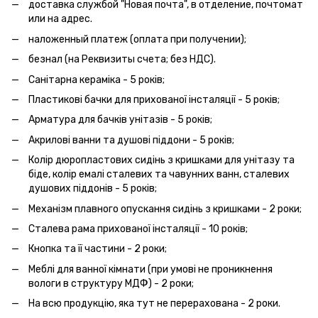
доставка службой "Новая почта", в отделение, почтомат
или на адрес.
наложенный платеж (оплата при получении);
безнал (на Реквизиты счета; без НДС).
Санітарна кераміка - 5 років;
Пластикові бачки для прихованої інсталяції - 5 років;
Арматура для бачків унітазів - 5 років;
Акрилові ванни та душові піддони - 5 років;
Колір дюропластових сидінь з кришками для унітазу та
біде, колір емалі сталевих та чавунних ванн, сталевих
душових піддонів - 5 років;
Механізм плавного опускання сидінь з кришками - 2 роки;
Сталева рама прихованої інсталяції - 10 років;
Кнопка та її частини - 2 роки;
Меблі для ванної кімнати (при умові не проникнення
вологи в структуру МДФ) - 2 роки;
На всю продукцію, яка тут не перерахована - 2 роки.