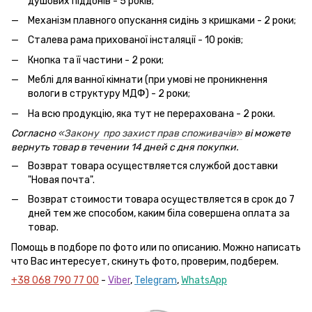
душових піддонів - 5 років;
Механізм плавного опускання сидінь з кришками - 2 роки;
Сталева рама прихованої інсталяції - 10 років;
Кнопка та її частини - 2 роки;
Меблі для ванної кімнати (при умові не проникнення
вологи в структуру МДФ) - 2 роки;
На всю продукцію, яка тут не перерахована - 2 роки.
Согласно
«Закону про захист прав споживачів»
ві можете
вернуть товар в течении 14 дней с дня покупки.
Возврат товара осуществляется службой доставки
"Новая почта".
Возврат стоимости товара осуществляется в срок до 7
дней тем же способом, каким біла совершена оплата за
товар.
Помощь в подборе по фото или по описанию. Можно написать
что Вас интересует, скинуть фото, проверим, подберем.
+38 068 790 77 00
-
Viber
,
Telegram
,
WhatsApp