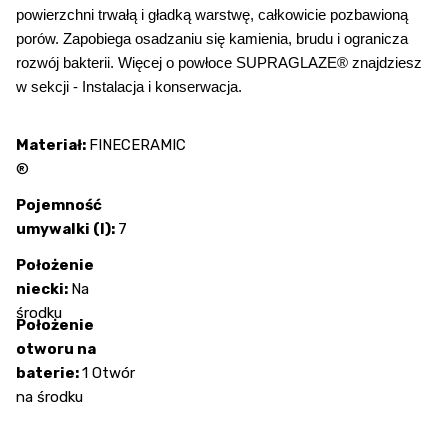
powierzchni trwałą i gładką warstwę, całkowicie pozbawioną
porów. Zapobiega osadzaniu się kamienia, brudu i ogranicza
rozwój bakterii. Więcej o powłoce SUPRAGLAZE® znajdziesz
w sekcji - Instalacja i konserwacja.
Materiał:
FINECERAMIC
®
Pojemność
umywalki (l):
7
Położenie
niecki:
Na
środku
Położenie
otworu na
baterie:
1 Otwór
na środku