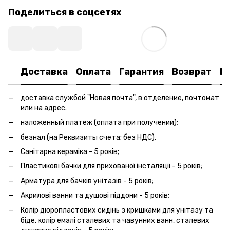
Поделиться в соцсетях
Доставка
Оплата
Гарантия
Возврат
К
доставка службой "Новая почта", в отделение, почтомат
или на адрес.
наложенный платеж (оплата при получении);
безнал (на Реквизиты счета; без НДС).
Санітарна кераміка - 5 років;
Пластикові бачки для прихованої інсталяції - 5 років;
Арматура для бачків унітазів - 5 років;
Акрилові ванни та душові піддони - 5 років;
Колір дюропластових сидінь з кришками для унітазу та
біде, колір емалі сталевих та чавунних ванн, сталевих