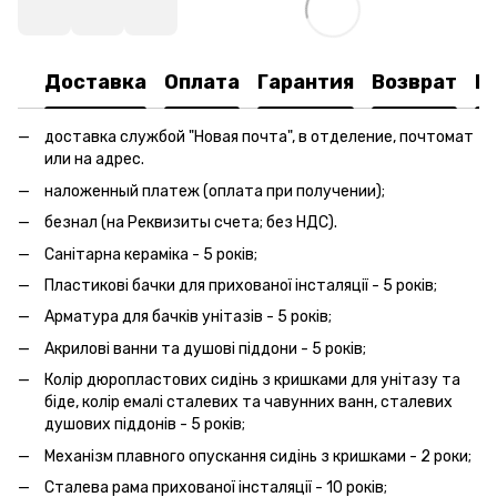
Доставка
Оплата
Гарантия
Возврат
К
доставка службой "Новая почта", в отделение, почтомат
или на адрес.
наложенный платеж (оплата при получении);
безнал (на Реквизиты счета; без НДС).
Санітарна кераміка - 5 років;
Пластикові бачки для прихованої інсталяції - 5 років;
Арматура для бачків унітазів - 5 років;
Акрилові ванни та душові піддони - 5 років;
Колір дюропластових сидінь з кришками для унітазу та
біде, колір емалі сталевих та чавунних ванн, сталевих
душових піддонів - 5 років;
Механізм плавного опускання сидінь з кришками - 2 роки;
Сталева рама прихованої інсталяції - 10 років;