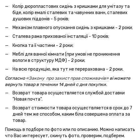
Колір дюропластових сидінь з кришками для унітазу та
біде, колір емалі сталевих та чавунних ванн, сталевих
душових піддонів - 5 років;
Механізм плавного опускання сидінь з кришками - 2 роки;
Сталева рама прихованої інсталяції - 10 років;
Кнопка та її частини - 2 роки;
Меблі для ванної кімнати (при умові не проникнення
вологи в структуру МДФ) - 2 роки;
На всю продукцію, яка тут не перерахована - 2 роки.
Согласно
«Закону про захист прав споживачів»
ві можете
вернуть товар в течении 14 дней с дня покупки.
Возврат товара осуществляется службой доставки
"Новая почта".
Возврат стоимости товара осуществляется в срок до 7
дней тем же способом, каким біла совершена оплата за
товар.
Помощь в подборе по фото или по описанию. Можно написать
что Вас интересует, скинуть фото, проверим, подберем.