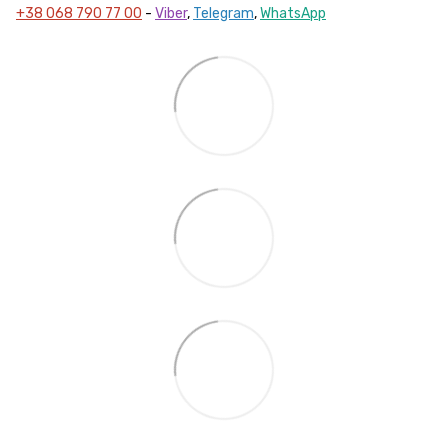
+38 068 790 77 00
-
Viber
,
Telegram
,
WhatsApp