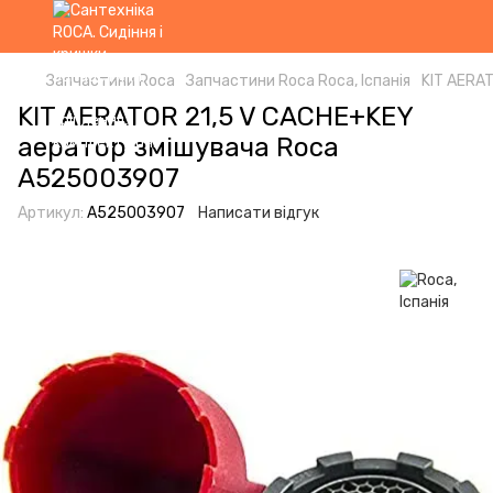
Запчастини Roca
Запчастини Roca Roca, Іспанія
KIT AERA
KIT AERATOR 21,5 V CACHE+KEY
аератор змішувача Roca
A525003907
Артикул:
A525003907
Написати відгук