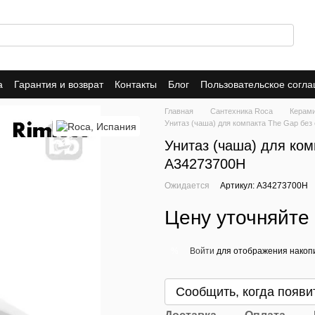
а
Гарантия и возврат
Контакты
Блог
Пользовательское согл
Главная
Сантехника Roca
Керам
Унитаз (чаша) для компакта The Gap без
Унитаз (чаша) для ком
A34273700H
Ожидается
Артикул: A34273700H
Цену уточняйте
Войти
для отображения накопи
%
Сообщить, когда появи