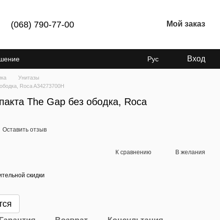
(068) 790-77-00
Мой заказ
Вход
ашение
Рус
ика
Унитазы
 ободка, Roca A34273700H
пакта The Gap без ободка, Roca
Оставить отзыв
К сравнению
В желания
тельной скидки
тся