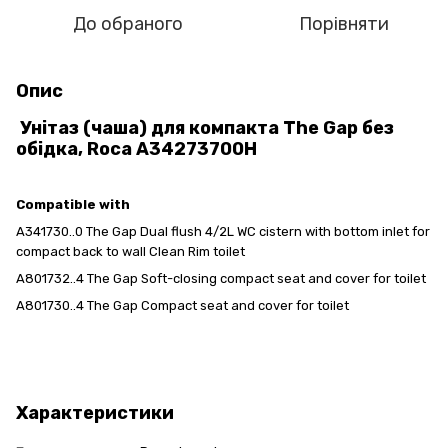
До обраного
Порівняти
Опис
Унітаз (чаша) для компакта The Gap без
обідка, Roca A34273700H
Compatible with
A341730..0 The Gap Dual flush 4/2L WC cistern with bottom inlet for
compact back to wall Clean Rim toilet
A801732..4 The Gap Soft-closing compact seat and cover for toilet
A801730..4 The Gap Compact seat and cover for toilet
Характеристики