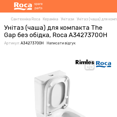
Сантехніка Roca
Кераміка
Унітази
Унітаз (чаша) для ком
Унітаз (чаша) для компакта The
Gap без обідка, Roca A34273700H
Артикул:
A34273700H
Написати відгук