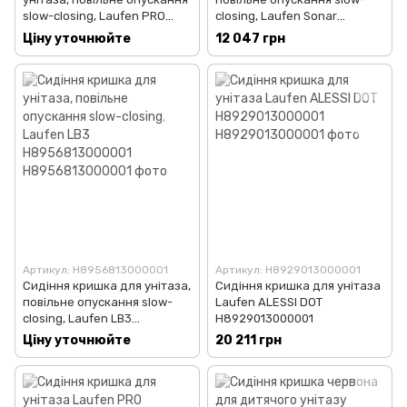
slow-closing, Laufen PRO
closing, Laufen Sonar
H8989660000001
H8933410000001
Ціну уточнюйте
12 047 грн
Артикул: H8956813000001
Артикул: H8929013000001
Сидіння кришка для унітаза,
Сидіння кришка для унітаза
повільне опускання slow-
Laufen ALESSI DOT
closing, Laufen LB3
H8929013000001
H8956813000001
Ціну уточнюйте
20 211 грн