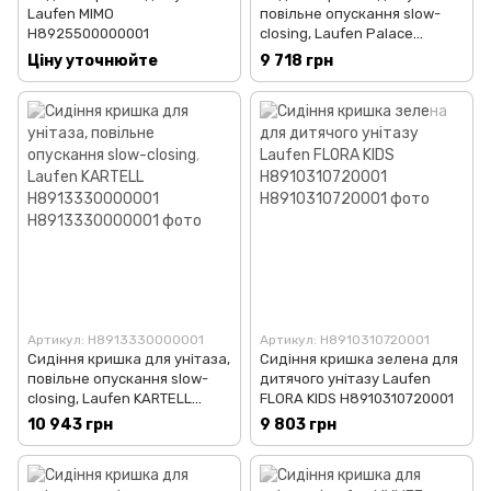
Laufen MIMO
повільне опускання slow-
H8925500000001
closing, Laufen Palace
H8917013000001
Ціну уточнюйте
9 718 грн
Артикул: H8913330000001
Артикул: H8910310720001
Сидіння кришка для унітаза,
Сидіння кришка зелена для
повільне опускання slow-
дитячого унітазу Laufen
closing, Laufen KARTELL
FLORA KIDS H8910310720001
H8913330000001
10 943 грн
9 803 грн