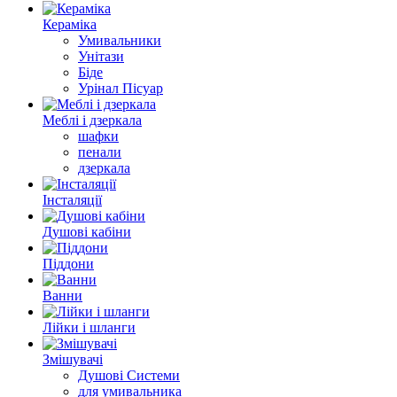
Кераміка
Умивальники
Унітази
Біде
Урінал Пісуар
Меблі і дзеркала
шафки
пенали
дзеркала
Інсталяції
Душові кабіни
Піддони
Ванни
Лійки і шланги
Змішувачі
Душові Системи
для умивальника