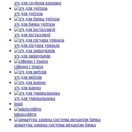
з/ч для сидіння кришки
з/ч для унітаза
з/ч для бачка унітаза
з/ч для інсталляції
з/ч для пісуара урінала
з/ч для змішувачів
сіфони і трапи
з/ч для меблів
з/ч для ванни
з/ч для умивальника
інші
мікроліфти
арматура зливна система механізм бачка