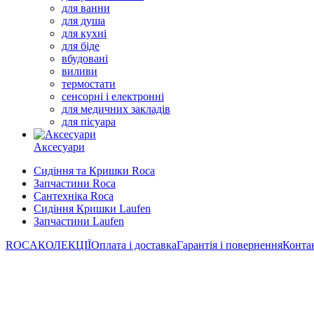
для ванни
для душа
для кухні
для біде
вбудовані
виливи
термостати
сенсорні і електронні
для медичних закладів
для пісуара
Аксесуари
Сидіння та Кришки Roca
Запчастини Roca
Сантехніка Roca
Сидіння Кришки Laufen
Запчастини Laufen
ROCA
КОЛЕКЦІЇ
Оплата і доставка
Гарантія і повернення
Конта