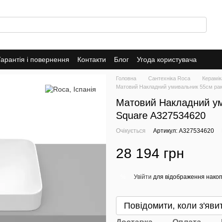
Гарантія і повернення
Контакти
Блог
Угода користувача
Головна
Сантехніка Roca
Керамік
Матовий Накладний умивальник 55см рако
Матовий Накладний ум
Square A327534620
Очікується
Артикул: A327534620
28 194 грн
Увійти
для відображення накоп
%
Повідомити, коли з'яви