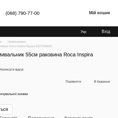
(068) 790-77-00
Мій кошик
Вхід
Укр
а
Умивальники
вина Roca Inspira Square A327534620
ивальник 55см раковина Roca Inspira
Написати відгук
Порівняти
В бажання
ичувальної знижки
ться