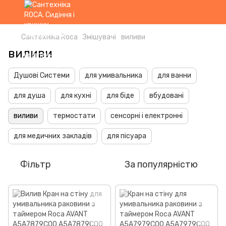
Сантехніка Roca
Змішувачі
виливи
виливи
Душові Системи
для умивальника
для ванни
для душа
для кухні
для біде
вбудовані
виливи
термостати
сенсорні і електронні
для медичних закладів
для пісуара
Фільтр
За популярністю