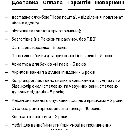
Доставка
Оплата
Гарантія
Повернення
доставка службою "Нова пошта", у відділення, поштомат
або на адресу.
післяплата (оплата при отриманні);
безготівка (на Реквізити рахунку; без ПДВ).
Санітарна кераміка - 5 років;
Пластикові бачки для прихованої інсталяції - 5 років;
Арматура для бачків унітазів - 5 років;
Акрилові ванни та душові піддони - 5 років;
Колір дюропластових сидінь з кришками для унітазу та
біде, колір емалі сталевих та чавунних ванн, сталевих
душових піддонів - 5 років;
Механізм плавного опускання сидінь з кришками - 2 роки;
Сталева рама прихованої інсталяції - 10 років;
Кнопка та її частини - 2 роки;
Меблі для ванної кімнати (при умові не проникнення