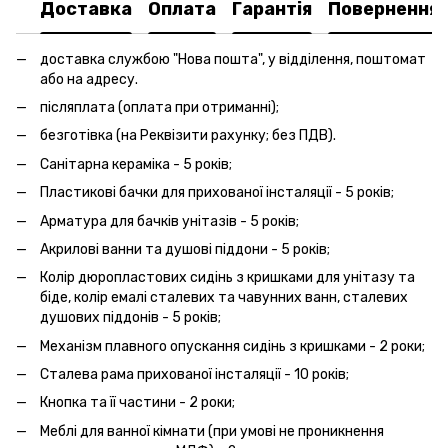
Доставка
Оплата
Гарантія
Повернення
доставка службою "Нова пошта", у відділення, поштомат
або на адресу.
післяплата (оплата при отриманні);
безготівка (на Реквізити рахунку; без ПДВ).
Санітарна кераміка - 5 років;
Пластикові бачки для прихованої інсталяції - 5 років;
Арматура для бачків унітазів - 5 років;
Акрилові ванни та душові піддони - 5 років;
Колір дюропластових сидінь з кришками для унітазу та
біде, колір емалі сталевих та чавунних ванн, сталевих
душових піддонів - 5 років;
Механізм плавного опускання сидінь з кришками - 2 роки;
Сталева рама прихованої інсталяції - 10 років;
Кнопка та її частини - 2 роки;
Меблі для ванної кімнати (при умові не проникнення