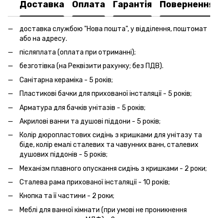
Доставка
Оплата
Гарантія
Повернення
доставка службою "Нова пошта", у відділення, поштомат
або на адресу.
післяплата (оплата при отриманні);
безготівка (на Реквізити рахунку; без ПДВ).
Санітарна кераміка - 5 років;
Пластикові бачки для прихованої інсталяції - 5 років;
Арматура для бачків унітазів - 5 років;
Акрилові ванни та душові піддони - 5 років;
Колір дюропластових сидінь з кришками для унітазу та
біде, колір емалі сталевих та чавунних ванн, сталевих
душових піддонів - 5 років;
Механізм плавного опускання сидінь з кришками - 2 роки;
Сталева рама прихованої інсталяції - 10 років;
Кнопка та її частини - 2 роки;
Меблі для ванної кімнати (при умові не проникнення