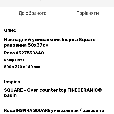
До обраного
Порівняти
Опис
Накладний умивальник Inspira Square
раковина 50х37см
Roca A327530640
колір ONYX
500 x 370 x 140 mm
-
Inspira
SQUARE - Over countertop FINECERAMIC®
basin
Roca INSPIRA SQUARE умывальник / раковина