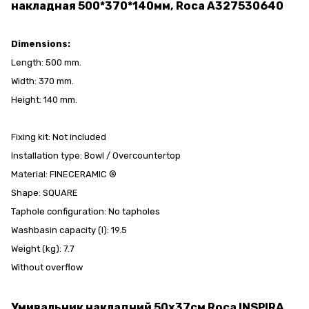
накладная 500*370*140мм, Roca A327530640
Dimensions:
Length: 500 mm.
Width: 370 mm.
Height: 140 mm.
Fixing kit: Not included
Installation type: Bowl / Overcountertop
Material: FINECERAMIC ®
Shape: SQUARE
Taphole configuration: No tapholes
Washbasin capacity (l): 19.5
Weight (kg): 7.7
Without overflow
Умивальник накладний 50х37см Roca INSPIRA