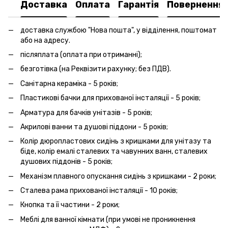
Доставка
Оплата
Гарантія
Повернення
доставка службою "Нова пошта", у відділення, поштомат
або на адресу.
післяплата (оплата при отриманні);
безготівка (на Реквізити рахунку; без ПДВ).
Санітарна кераміка - 5 років;
Пластикові бачки для прихованої інсталяції - 5 років;
Арматура для бачків унітазів - 5 років;
Акрилові ванни та душові піддони - 5 років;
Колір дюропластових сидінь з кришками для унітазу та
біде, колір емалі сталевих та чавунних ванн, сталевих
душових піддонів - 5 років;
Механізм плавного опускання сидінь з кришками - 2 роки;
Сталева рама прихованої інсталяції - 10 років;
Кнопка та її частини - 2 роки;
Меблі для ванної кімнати (при умові не проникнення