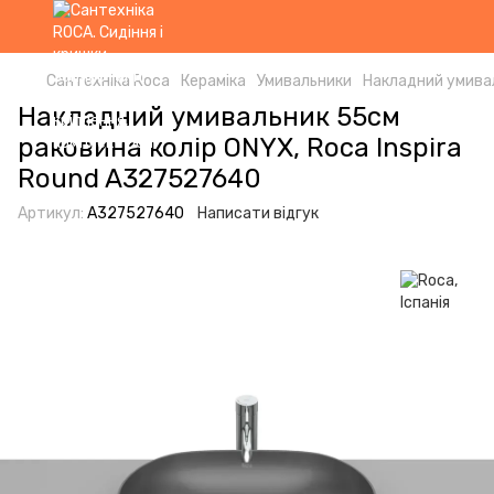
Сантехніка Roca
Кераміка
Умивальники
Накладний умивал
Накладний умивальник 55см
раковина колір ONYX, Roca Inspira
Round A327527640
Артикул:
A327527640
Написати відгук