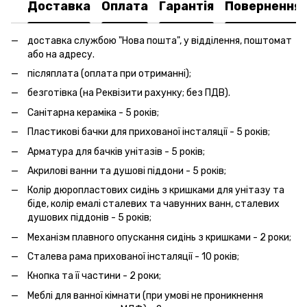
Доставка
Оплата
Гарантія
Повернення
доставка службою "Нова пошта", у відділення, поштомат
або на адресу.
післяплата (оплата при отриманні);
безготівка (на Реквізити рахунку; без ПДВ).
Санітарна кераміка - 5 років;
Пластикові бачки для прихованої інсталяції - 5 років;
Арматура для бачків унітазів - 5 років;
Акрилові ванни та душові піддони - 5 років;
Колір дюропластових сидінь з кришками для унітазу та
біде, колір емалі сталевих та чавунних ванн, сталевих
душових піддонів - 5 років;
Механізм плавного опускання сидінь з кришками - 2 роки;
Сталева рама прихованої інсталяції - 10 років;
Кнопка та її частини - 2 роки;
Меблі для ванної кімнати (при умові не проникнення