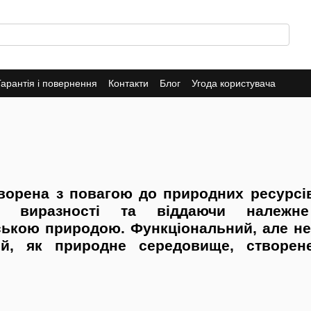
Гарантія і повернення
Контакти
Блог
Угода користувача
творена з повагою до природних ресурсі
и виразності та віддаючи належн
кою природою. Функціональний, але не х
ий, як природне середовище, створен