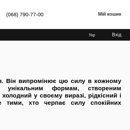
(068) 790-77-00
Мій кошик
Вхід
Укр
в. Він випромінює цю силу в кожному
е унікальним формам, створеним
олодний у своєму виразі, рідкісний і
е тими, хто черпає силу спокійних