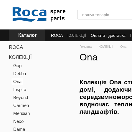
Перейти до основного контенту
Каталог
ROCA
КОЛЕКЦІЇ
Оплата і доставка
ROCA
Головна
КОЛЕКЦІЇ
Ona
Ona
КОЛЕКЦІЇ
Gap
Debba
Колекція Ona с
Ona
домі, додаюч
Inspira
середземноморсь
Beyond
водночас тепл
Carmen
ландшафтів.
Meridian
Nexo
Dama