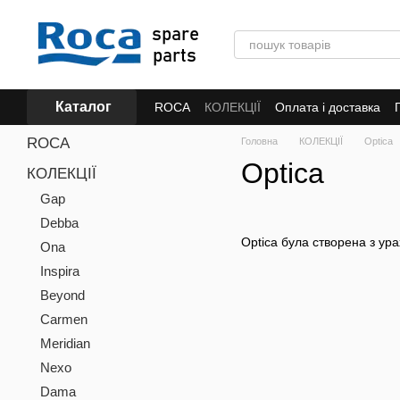
Перейти до основного контенту
Каталог
ROCA
КОЛЕКЦІЇ
Оплата і доставка
ROCA
Головна
КОЛЕКЦІЇ
Optica
Optica
КОЛЕКЦІЇ
Gap
Debba
Optica була створена з ур
Ona
Inspira
Beyond
Carmen
Meridian
Nexo
Dama