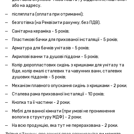
або на адресу.
післяплата (оплата при отриманні);
безготівка (на Реквізити рахунку; без ПДВ).
Санітарна кераміка - 5 років;
Пластикові бачки для прихованої інсталяції - 5 років;
Арматура для бачків унітазів - 5 років;
Акрилові ванни та душові піддони - 5 років;
Колір дюропластових сидінь з кришками для унітазу та
біде, колір емалі сталевих та чавунних ванн, сталевих
душових піддонів - 5 років;
Механізм плавного опускання сидінь з кришками - 2 роки;
Сталева рама прихованої інсталяції - 10 років;
Кнопка та її частини - 2 роки;
Меблі для ванної кімнати (при умові не проникнення
вологи в структуру МДФ) - 2 роки;
На всю продукцію, яка тут не перерахована - 2 роки.
Згідно
«Закону про захист прав споживачів»
ви можете