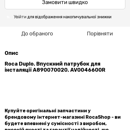
Замовити швидко
Увійти
для відображення накопичувальної знижки
%
До обраного
Порівняти
Опис
Roca Duplo. Впускний патрубок для
інсталяції A890070020. AV0046600R
Купуйте оригінальні запчастини у
брендовому інтернет-магазині RocaShop - ви
будете впевнені у сумісності з виробом,
високій якості та гарантії надійності, що