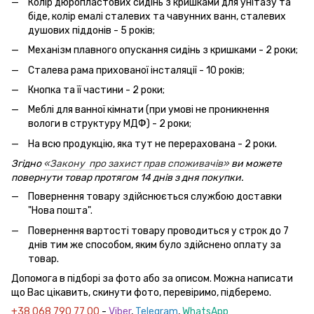
Колір дюропластових сидінь з кришками для унітазу та
біде, колір емалі сталевих та чавунних ванн, сталевих
душових піддонів - 5 років;
Механізм плавного опускання сидінь з кришками - 2 роки;
Сталева рама прихованої інсталяції - 10 років;
Кнопка та її частини - 2 роки;
Меблі для ванної кімнати (при умові не проникнення
вологи в структуру МДФ) - 2 роки;
На всю продукцію, яка тут не перерахована - 2 роки.
Згідно
«Закону про захист прав споживачів»
ви можете
повернути товар протягом 14 днів з дня покупки.
Повернення товару здійснюється службою доставки
"Нова пошта".
Повернення вартості товару проводиться у строк до 7
днів тим же способом, яким було здійснено оплату за
товар.
Допомога в підборі за фото або за описом. Можна написати
що Вас цікавить, скинути фото, перевіримо, підберемо.
+38 068 790 77 00
-
Viber
,
Telegram
,
WhatsApp