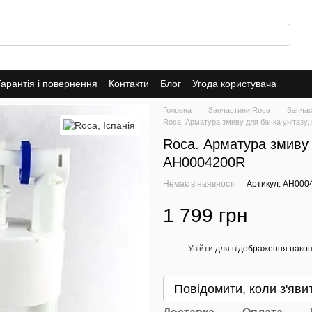
Гарантія і повернення
Контакти
Блог
Угода користувача
Головна
Запчастини Roca
Запчас
Roca. Арматура змиву для бачка унітазу, 
Roca. Арматура змиву д
AH0004200R
Немає в наявності
Артикул: AH000
1 799 грн
Увійти
для відображення накоп
%
Повідомити, коли з'яви