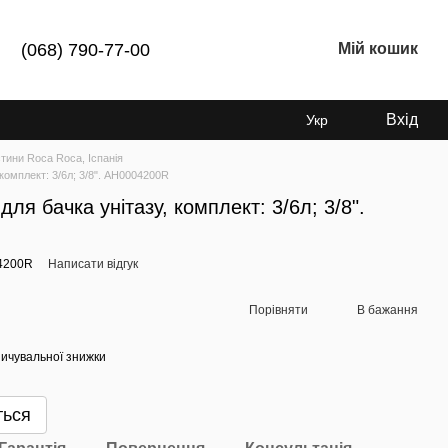
(068) 790-77-00
Мій кошик
Вхід
Укр
тини Roca Roca, Іспанія
комплект: 3/6л; 3/8". AH0004200R
ля бачка унітазу, комплект: 3/6л; 3/8".
4200R
Написати відгук
Порівняти
В бажання
ичувальної знижки
ться