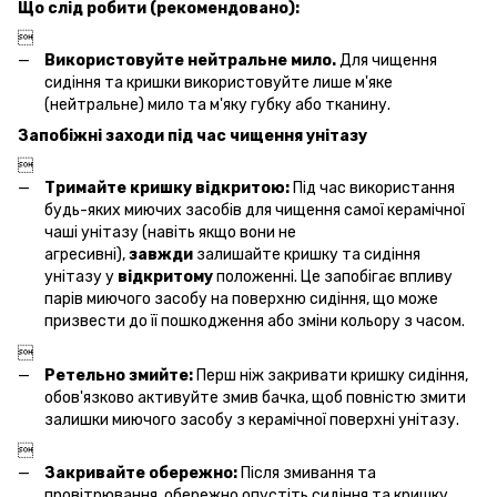
Що слід робити (рекомендовано):

Використовуйте нейтральне мило.
Для чищення
сидіння та кришки використовуйте лише м'яке
(нейтральне) мило та м'яку губку або тканину.
Запобіжні заходи під час чищення унітазу

Тримайте кришку відкритою:
Під час використання
будь-яких миючих засобів для чищення самої керамічної
чаші унітазу (навіть якщо вони не
агресивні),
завжди
залишайте кришку та сидіння
унітазу у
відкритому
положенні. Це запобігає впливу
парів миючого засобу на поверхню сидіння, що може
призвести до її пошкодження або зміни кольору з часом.

Ретельно змийте:
Перш ніж закривати кришку сидіння,
обов'язково активуйте змив бачка, щоб повністю змити
залишки миючого засобу з керамічної поверхні унітазу.

Закривайте обережно:
Після змивання та
провітрювання, обережно опустіть сидіння та кришку.