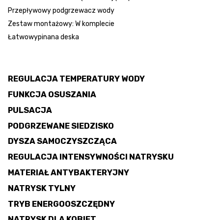
Przepływowy podgrzewacz wody
Zestaw montażowy: W komplecie
Łatwowypinana deska
REGULACJA TEMPERATURY WODY
FUNKCJA OSUSZANIA
PULSACJA
PODGRZEWANE SIEDZISKO
DYSZA SAMOCZYSZCZĄCA
REGULACJA INTENSYWNOŚCI NATRYSKU
MATERIAŁ ANTYBAKTERYJNY
NATRYSK TYLNY
TRYB ENERGOOSZCZĘDNY
NATRYSK DLA KOBIET