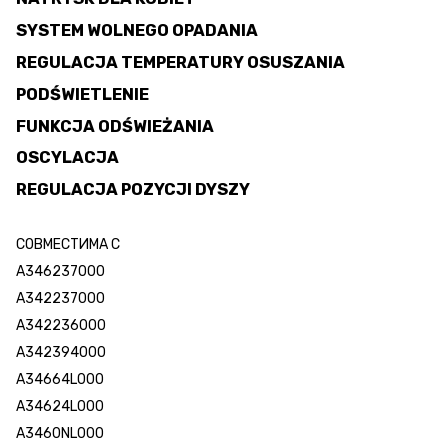
SYSTEM WOLNEGO OPADANIA
REGULACJA TEMPERATURY OSUSZANIA
PODŚWIETLENIE
FUNKCJA ODŚWIEŻANIA
OSCYLACJA
REGULACJA POZYCJI DYSZY
СОВМЕСТИМА С
A346237000
A342237000
A342236000
A342394000
A34664L000
A34624L000
A3460NL000