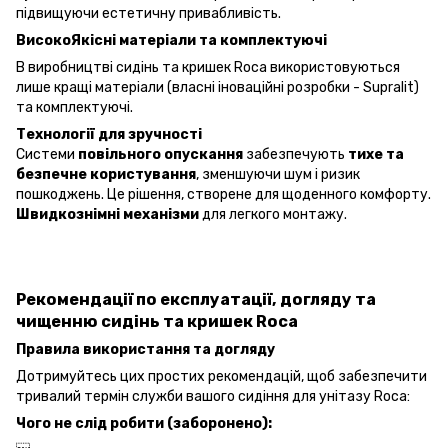
підвищуючи естетичну привабливість.
ВисокоЯкісні матеріали та комплектуючі
В виробництві сидінь та кришек Roca використовуються
лише кращі матеріали (власні іноваційні розробки - Supralit)
та комплектуючі.
Технології для зручності
Системи
повільного опускання
забезпечують
тихе та
безпечне користування
, зменшуючи шум і ризик
пошкоджень. Це рішення, створене для щоденного комфорту.
Швидкознімні механізми
для легкого монтажу.
Рекомендації по експлуатації, догляду та
чищенню сидінь та кришек Roca
Правила використання та догляду
Дотримуйтесь цих простих рекомендацій, щоб забезпечити
тривалий термін служби вашого сидіння для унітазу Roca:
Чого не слід робити (заборонено):