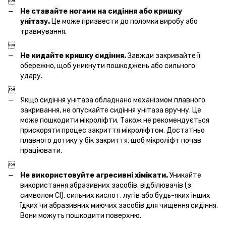

Не ставайте ногами на сидіння або кришку
унітазу.
Це може призвести до поломки виробу або
травмування.

Не кидайте кришку сидіння.
Завжди закривайте її
обережно, щоб уникнути пошкоджень або сильного
удару.

Якщо сидіння унітаза обладнано механізмом плавного
закривання, не опускайте сидіння унітаза вручну. Це
може пошкодити мікроліфти. Також не рекомендується
прискоряти процес закриття мікроліфтом. Достатньо
плавного дотику у бік закриття, щоб мікроліфт почав
праціювати.

Не використовуйте агресивні хімікати.
Уникайте
використання абразивних засобів, відбілювачів (з
символом Cl), сильних кислот, лугів або будь-яких інших
їдких чи абразивних миючих засобів для чищення сидіння.
Вони можуть пошкодити поверхню.