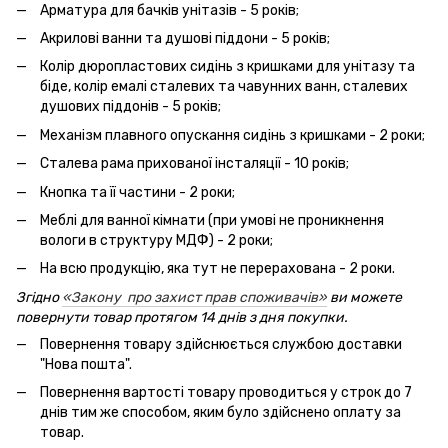
Арматура для бачків унітазів - 5 років;
Акрилові ванни та душові піддони - 5 років;
Колір дюропластових сидінь з кришками для унітазу та
біде, колір емалі сталевих та чавунних ванн, сталевих
душових піддонів - 5 років;
Механізм плавного опускання сидінь з кришками - 2 роки;
Сталева рама прихованої інсталяції - 10 років;
Кнопка та її частини - 2 роки;
Меблі для ванної кімнати (при умові не проникнення
вологи в структуру МДФ) - 2 роки;
На всю продукцію, яка тут не перерахована - 2 роки.
Згідно
«Закону про захист прав споживачів»
ви можете
повернути товар протягом 14 днів з дня покупки.
Повернення товару здійснюється службою доставки
"Нова пошта".
Повернення вартості товару проводиться у строк до 7
днів тим же способом, яким було здійснено оплату за
товар.