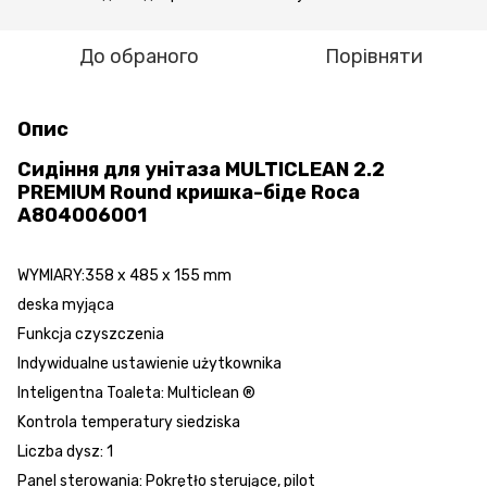
До обраного
Порівняти
Опис
Сидіння для унітаза MULTICLEAN 2.2
PREMIUM Round кришка-біде Roca
A804006001
WYMIARY:
358 x 485 x 155 mm
deska myjąca
Funkcja czyszczenia
Indywidualne ustawienie użytkownika
Inteligentna Toaleta: Multiclean ®
Kontrola temperatury siedziska
Liczba dysz: 1
Panel sterowania: Pokrętło sterujące, pilot