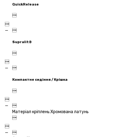
QuickRelease



Supralit®



Компактне сидіння / Крішка



Матеріал кріплень:Хромована латунь


