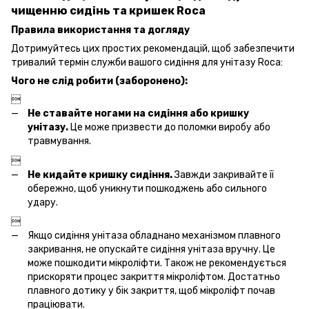
чищенню сидінь та кришек Roca
Правила використання та догляду
Дотримуйтесь цих простих рекомендацій, щоб забезпечити
тривалий термін служби вашого сидіння для унітазу Roca:
Чого не слід робити (заборонено):

Не ставайте ногами на сидіння або кришку
унітазу.
Це може призвести до поломки виробу або
травмування.

Не кидайте кришку сидіння.
Завжди закривайте її
обережно, щоб уникнути пошкоджень або сильного
удару.

Якщо сидіння унітаза обладнано механізмом плавного
закривання, не опускайте сидіння унітаза вручну. Це
може пошкодити мікроліфти. Також не рекомендується
прискоряти процес закриття мікроліфтом. Достатньо
плавного дотику у бік закриття, щоб мікроліфт почав
праціювати.