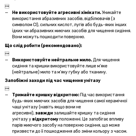

Не використовуйте агресивні хімікати.
Уникайте
використання абразивних засобів, відбілювачів (з
символом Cl), сильних кислот, лугів або будь-яких інших
їдких чи абразивних миючих засобів для чищення сидіння.
Вони можуть пошкодити поверхню.
Що слід робити (рекомендовано):

Використовуйте нейтральне мило.
Для чищення
сидіння та кришки використовуйте лише м'яке
(нейтральне) мило та м'яку губку або тканину.
Запобіжні заходи під час чищення унітазу

Тримайте кришку відкритою:
Під час використання
будь-яких миючих засобів для чищення самої керамічної
чаші унітазу (навіть якщо вони не
агресивні),
завжди
залишайте кришку та сидіння
унітазу у
відкритому
положенні. Це запобігає впливу
парів миючого засобу на поверхню сидіння, що може
призвести до її пошкодження або зміни кольору з часом.