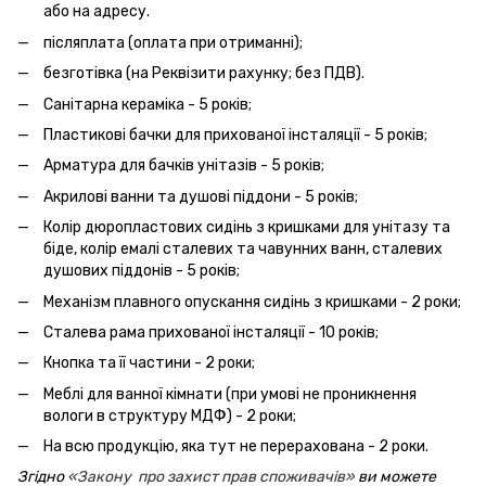
або на адресу.
післяплата (оплата при отриманні);
безготівка (на Реквізити рахунку; без ПДВ).
Санітарна кераміка - 5 років;
Пластикові бачки для прихованої інсталяції - 5 років;
Арматура для бачків унітазів - 5 років;
Акрилові ванни та душові піддони - 5 років;
Колір дюропластових сидінь з кришками для унітазу та
біде, колір емалі сталевих та чавунних ванн, сталевих
душових піддонів - 5 років;
Механізм плавного опускання сидінь з кришками - 2 роки;
Сталева рама прихованої інсталяції - 10 років;
Кнопка та її частини - 2 роки;
Меблі для ванної кімнати (при умові не проникнення
вологи в структуру МДФ) - 2 роки;
На всю продукцію, яка тут не перерахована - 2 роки.
Згідно
«Закону про захист прав споживачів»
ви можете