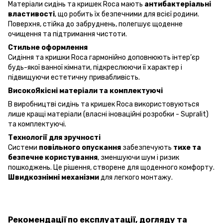
Матеріали сидінь та кришек Roca мають
антибактеріальні
властивості
, що робить їх безпечними для всієї родини.
Поверхня, стійка до забруднень, полегшує щоденне
очищення та підтримання чистоти.
Стильне оформлення
Cидіння та кришки Roca гармонійно доповнюють інтер’єр
будь-якої ванної кімнати, підкреслюючи її характер і
підвищуючи естетичну привабливість.
ВисокоЯкісні матеріали та комплектуючі
В виробництві сидінь та кришек Roca використовуються
лише кращі матеріали (власні іноваційні розробки - Supralit)
та комплектуючі.
Технології для зручності
Системи
повільного опускання
забезпечують
тихе та
безпечне користування
, зменшуючи шум і ризик
пошкоджень. Це рішення, створене для щоденного комфорту.
Швидкознімні механізми
для легкого монтажу.
Рекомендації по експлуатації, догляду та