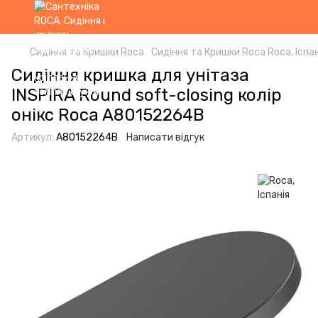
Сидіння та Кришки Roca
Сидіння та Кришки Roca Roca, Іспан
Сидіння кришка для унітаза
INSPIRA Round soft-closing колір
онікс Roca A80152264B
Артикул:
A80152264B
Написати відгук