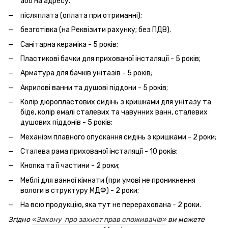
або на адресу.
післяплата (оплата при отриманні);
безготівка (на Реквізити рахунку; без ПДВ).
Санітарна кераміка - 5 років;
Пластикові бачки для прихованої інсталяції - 5 років;
Арматура для бачків унітазів - 5 років;
Акрилові ванни та душові піддони - 5 років;
Колір дюропластових сидінь з кришками для унітазу та
біде, колір емалі сталевих та чавунних ванн, сталевих
душових піддонів - 5 років;
Механізм плавного опускання сидінь з кришками - 2 роки;
Сталева рама прихованої інсталяції - 10 років;
Кнопка та її частини - 2 роки;
Меблі для ванної кімнати (при умові не проникнення
вологи в структуру МДФ) - 2 роки;
На всю продукцію, яка тут не перерахована - 2 роки.
Згідно
«Закону про захист прав споживачів»
ви можете