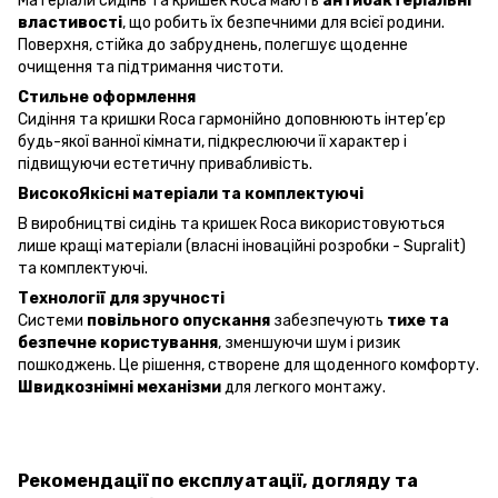
Матеріали сидінь та кришек Roca мають
антибактеріальні
властивості
, що робить їх безпечними для всієї родини.
Поверхня, стійка до забруднень, полегшує щоденне
очищення та підтримання чистоти.
Стильне оформлення
Cидіння та кришки Roca гармонійно доповнюють інтер’єр
будь-якої ванної кімнати, підкреслюючи її характер і
підвищуючи естетичну привабливість.
ВисокоЯкісні матеріали та комплектуючі
В виробництві сидінь та кришек Roca використовуються
лише кращі матеріали (власні іноваційні розробки - Supralit)
та комплектуючі.
Технології для зручності
Системи
повільного опускання
забезпечують
тихе та
безпечне користування
, зменшуючи шум і ризик
пошкоджень. Це рішення, створене для щоденного комфорту.
Швидкознімні механізми
для легкого монтажу.
Рекомендації по експлуатації, догляду та