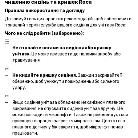
чищенню сидінь та кришек Roca
Правила використання та догляду
Дотримуйтесь цих простих рекомендацій, щоб забезпечити
тривалий термін служби вашого сидіння для унітазу Roca:
Чого не слід робити (заборонено):

Не ставайте ногами на сидіння або кришку
унітазу.
Це може призвести до поломки виробу або
травмування.

Не кидайте кришку сидіння.
Завжди закривайте її
обережно, щоб уникнути пошкоджень або сильного
удару.

Якщо сидіння унітаза обладнано механізмом плавного
закривання, не опускайте сидіння унітаза вручну. Це
може пошкодити мікроліфти. Також не рекомендується
прискоряти процес закриття мікроліфтом. Достатньо
плавного дотику у бік закриття, щоб мікроліфт почав
праціювати.