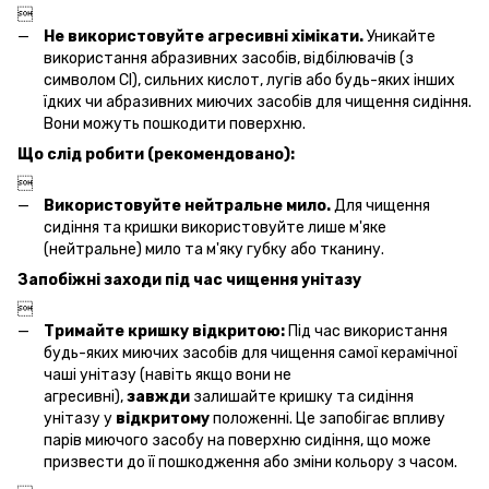

Не використовуйте агресивні хімікати.
Уникайте
використання абразивних засобів, відбілювачів (з
символом Cl), сильних кислот, лугів або будь-яких інших
їдких чи абразивних миючих засобів для чищення сидіння.
Вони можуть пошкодити поверхню.
Що слід робити (рекомендовано):

Використовуйте нейтральне мило.
Для чищення
сидіння та кришки використовуйте лише м'яке
(нейтральне) мило та м'яку губку або тканину.
Запобіжні заходи під час чищення унітазу

Тримайте кришку відкритою:
Під час використання
будь-яких миючих засобів для чищення самої керамічної
чаші унітазу (навіть якщо вони не
агресивні),
завжди
залишайте кришку та сидіння
унітазу у
відкритому
положенні. Це запобігає впливу
парів миючого засобу на поверхню сидіння, що може
призвести до її пошкодження або зміни кольору з часом.