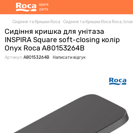
Сидіння та Кришки Roca
Сидіння та Кришки Roca Roca, Іспан
Сидіння кришка для унітаза
INSPIRA Square soft-closing колір
Onyx Roca A80153264B
Артикул:
A80153264B
Написати відгук