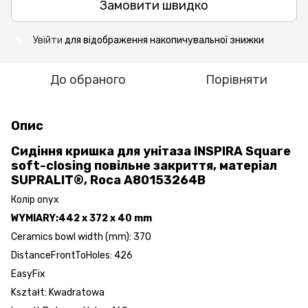
Замовити швидко
Увійти
для відображення накопичувальної знижки
%
До обраного
Порівняти
Опис
Сидіння кришка для унітаза INSPIRA Square
soft-closing повільне закриття, матеріал
SUPRALIT®, Roca
A80153264B
Колір onyx
WYMIARY:
442 x 372 x 40 mm
Ceramics bowl width (mm): 370
DistanceFrontToHoles: 426
EasyFix
Kształt: Kwadratowa