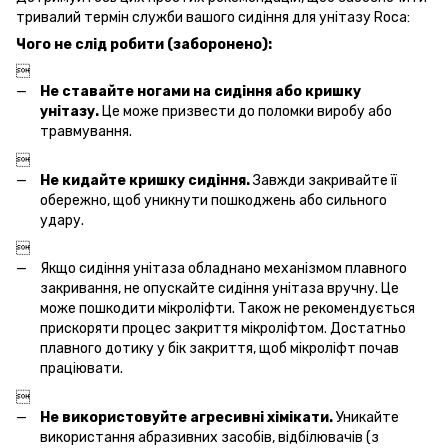
тривалий термін служби вашого сидіння для унітазу Roca:
Чого не слід робити (заборонено):

Не ставайте ногами на сидіння або кришку
унітазу.
Це може призвести до поломки виробу або
травмування.

Не кидайте кришку сидіння.
Завжди закривайте її
обережно, щоб уникнути пошкоджень або сильного
удару.

Якщо сидіння унітаза обладнано механізмом плавного
закривання, не опускайте сидіння унітаза вручну. Це
може пошкодити мікроліфти. Також не рекомендується
прискоряти процес закриття мікроліфтом. Достатньо
плавного дотику у бік закриття, щоб мікроліфт почав
праціювати.

Не використовуйте агресивні хімікати.
Уникайте
використання абразивних засобів, відбілювачів (з