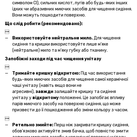
символом Cl), сильних кислот, лугів або будь-яких інших
їдких чи абразивних миючих засобів для чищення сидіння.
Вони можуть пошкодити поверхню.
Що слід робити (рекомендовано):

Використовуйте нейтральне мило.
Для чищення
сидіння та кришки використовуйте лише м'яке
(нейтральне) мило та м'яку губку або тканину.
Запобіжні заходи під час чищення унітазу

Тримайте кришку відкритою:
Під час використання
будь-яких миючих засобів для чищення самої керамічної
чаші унітазу (навіть якщо вони не
агресивні),
завжди
залишайте кришку та сидіння
унітазу у
відкритому
положенні. Це запобігає впливу
парів миючого засобу на поверхню сидіння, що може
призвести до її пошкодження або зміни кольору з часом.

Ретельно змийте:
Перш ніж закривати кришку сидіння,
обов'язково активуйте змив бачка, щоб повністю змити