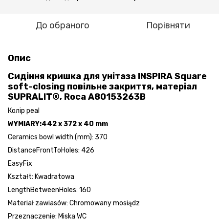
До обраного
Порівняти
Опис
Сидіння кришка для унітаза INSPIRA Square
soft-closing повільне закриття, матеріал
SUPRALIT®, Roca
A80153263B
Колір peal
WYMIARY:
442 x 372 x 40 mm
Ceramics bowl width (mm): 370
DistanceFrontToHoles: 426
EasyFix
Kształt: Kwadratowa
LengthBetweenHoles: 160
Materiał zawiasów: Chromowany mosiądz
Przeznaczenie: Miska WC