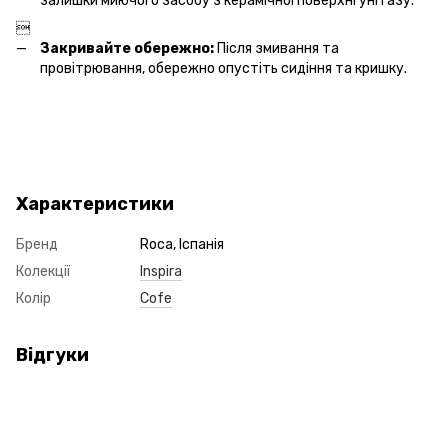
залишки миючого засобу з керамічної поверхні унітазу.

Закривайте обережно:
Після змивання та
провітрювання, обережно опустіть сидіння та кришку.
Характеристики
Бренд
Roca, Іспанія
Колекції
Inspira
Колір
Cofe
Відгуки