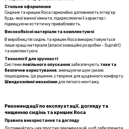
Стильне оформлення
Cидіння та кришки Roca гармонійно доповнюють інтер’єр
будь-якої ванної кімнати, підкреслюючи її характер і
підвищуючи естетичну привабливість.
ВисокоЯкісні матеріали та комплектуючі
В виробництві сидінь та кришек Roca використовуються
лише кращі матеріали (власні іноваційні розробки - Supralit)
та комплектуючі.
Технології для зручності
Системи
повільного опускання
забезпечують
тихе та
безпечне користування
, зменшуючи шум і ризик
пошкоджень. Це рішення, створене для щоденного комфорту.
Швидкознімні механізми
для легкого монтажу.
Рекомендації по експлуатації, догляду та
чищенню сидінь та кришек Roca
Правила використання та догляду
Дотримуйтесь цих простих рекомендацій, щоб забезпечити