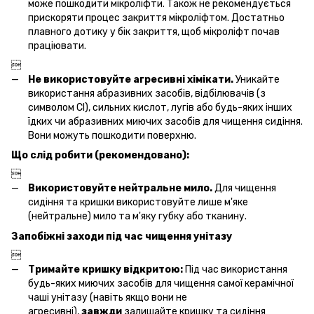
може пошкодити мікроліфти. Також не рекомендується
прискоряти процес закриття мікроліфтом. Достатньо
плавного дотику у бік закриття, щоб мікроліфт почав
праціювати.

Не використовуйте агресивні хімікати.
Уникайте
використання абразивних засобів, відбілювачів (з
символом Cl), сильних кислот, лугів або будь-яких інших
їдких чи абразивних миючих засобів для чищення сидіння.
Вони можуть пошкодити поверхню.
Що слід робити (рекомендовано):

Використовуйте нейтральне мило.
Для чищення
сидіння та кришки використовуйте лише м'яке
(нейтральне) мило та м'яку губку або тканину.
Запобіжні заходи під час чищення унітазу

Тримайте кришку відкритою:
Під час використання
будь-яких миючих засобів для чищення самої керамічної
чаші унітазу (навіть якщо вони не
агресивні),
завжди
залишайте кришку та сидіння