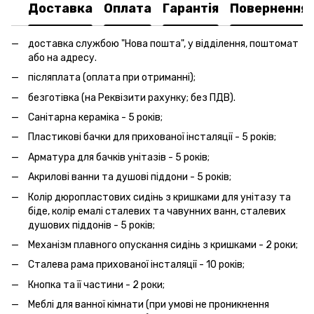
Доставка
Оплата
Гарантія
Повернення
доставка службою "Нова пошта", у відділення, поштомат
або на адресу.
післяплата (оплата при отриманні);
безготівка (на Реквізити рахунку; без ПДВ).
Санітарна кераміка - 5 років;
Пластикові бачки для прихованої інсталяції - 5 років;
Арматура для бачків унітазів - 5 років;
Акрилові ванни та душові піддони - 5 років;
Колір дюропластових сидінь з кришками для унітазу та
біде, колір емалі сталевих та чавунних ванн, сталевих
душових піддонів - 5 років;
Механізм плавного опускання сидінь з кришками - 2 роки;
Сталева рама прихованої інсталяції - 10 років;
Кнопка та її частини - 2 роки;
Меблі для ванної кімнати (при умові не проникнення