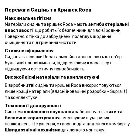
Переваги Сидінь та Кришек Roca
Максимальна гігієна
Матеріали сидінь та кришек Roca мають
антибактеріальні
властивості
, що робить їх безпечними для всієї родини.
Поверхня, стійка до забруднень, полегшує щоденне
очищення та підтримання чистоти.
Стильне оформлення
Cидіння та кришки Roca гармонійно доповнюють інтер’єр
будь-якої ванної кімнати, підкреслюючи її характер і
підвищуючи естетичну привабливість.
ВисокоЯкісні матеріали та комплектуючі
В виробництві сидінь та кришек Roca використовуються
лише кращі матеріали (власні іноваційні розробки - Supralit)
та комплектуючі.
Технології для зручності
Системи
повільного опускання
забезпечують
тихе та
безпечне користування
, зменшуючи шум і ризик
пошкоджень. Це рішення, створене для щоденного комфорту.
Швидкознімні механізми
для легкого монтажу.