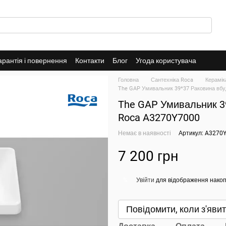
арантія і повернення
Контакти
Блог
Угода користувача
Головна
Сантехніка Roca
Керамік
The GAP Умивальник 39*37 Раковина вбу
The GAP Умивальник 39
Roca A3270Y7000
Немає в наявності
Артикул: A3270
7 200 грн
Увійти
для відображення накоп
%
Повідомити, коли з'яви