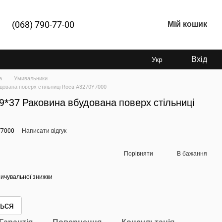
(068) 790-77-00
Мій кошик
Вхід
Укр
а
Умивальники
дована поверх стільниці Roca A3270Y7000
*37 Раковина вбудована поверх стільниці
Y7000
Написати відгук
Порівняти
В бажання
ичувальної знижки
ться