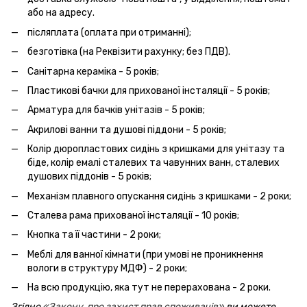
або на адресу.
післяплата (оплата при отриманні);
безготівка (на Реквізити рахунку; без ПДВ).
Санітарна кераміка - 5 років;
Пластикові бачки для прихованої інсталяції - 5 років;
Арматура для бачків унітазів - 5 років;
Акрилові ванни та душові піддони - 5 років;
Колір дюропластових сидінь з кришками для унітазу та
біде, колір емалі сталевих та чавунних ванн, сталевих
душових піддонів - 5 років;
Механізм плавного опускання сидінь з кришками - 2 роки;
Сталева рама прихованої інсталяції - 10 років;
Кнопка та її частини - 2 роки;
Меблі для ванної кімнати (при умові не проникнення
вологи в структуру МДФ) - 2 роки;
На всю продукцію, яка тут не перерахована - 2 роки.
Згідно
«Закону про захист прав споживачів»
ви можете