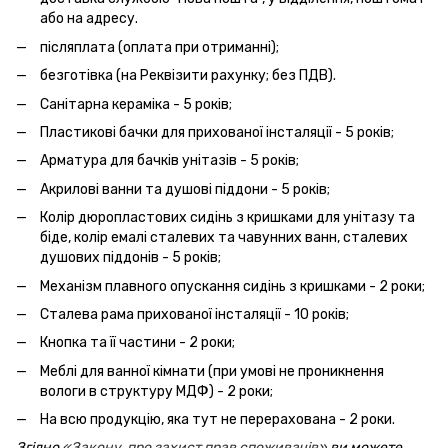
або на адресу.
післяплата (оплата при отриманні);
безготівка (на Реквізити рахунку; без ПДВ).
Санітарна кераміка - 5 років;
Пластикові бачки для прихованої інсталяції - 5 років;
Арматура для бачків унітазів - 5 років;
Акрилові ванни та душові піддони - 5 років;
Колір дюропластових сидінь з кришками для унітазу та
біде, колір емалі сталевих та чавунних ванн, сталевих
душових піддонів - 5 років;
Механізм плавного опускання сидінь з кришками - 2 роки;
Сталева рама прихованої інсталяції - 10 років;
Кнопка та її частини - 2 роки;
Меблі для ванної кімнати (при умові не проникнення
вологи в структуру МДФ) - 2 роки;
На всю продукцію, яка тут не перерахована - 2 роки.
Згідно
«Закону про захист прав споживачів»
ви можете