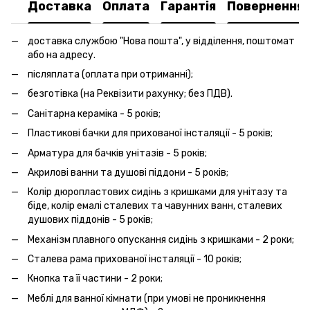
Доставка
Оплата
Гарантія
Повернення
доставка службою "Нова пошта", у відділення, поштомат
або на адресу.
післяплата (оплата при отриманні);
безготівка (на Реквізити рахунку; без ПДВ).
Санітарна кераміка - 5 років;
Пластикові бачки для прихованої інсталяції - 5 років;
Арматура для бачків унітазів - 5 років;
Акрилові ванни та душові піддони - 5 років;
Колір дюропластових сидінь з кришками для унітазу та
біде, колір емалі сталевих та чавунних ванн, сталевих
душових піддонів - 5 років;
Механізм плавного опускання сидінь з кришками - 2 роки;
Сталева рама прихованої інсталяції - 10 років;
Кнопка та її частини - 2 роки;
Меблі для ванної кімнати (при умові не проникнення